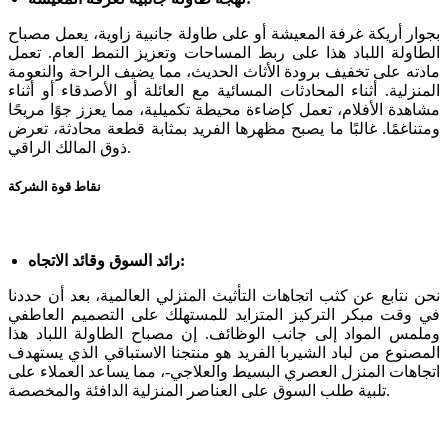
بجوار أريكة غرفة المعيشة أو على طاولة جانبية زاوية، يعمل مصباح
الطاولة اللباد هذا على ربط المساحات وتعزيز النمط العام. تعمل
مادته على تخفيف برودة الأثاث الحديث، مما يضيف الراحة والنعومة
المنزلية. أثناء المحادثات المسائية مع العائلة أو الأصدقاء أو أثناء
مشاهدة الأفلام، تعمل كإضاءة محيطة تكميلية، مما يعزز جوًا مريحًا
ومتناغمًا. غالبًا ما يصبح مظهرها الفريد بمثابة قطعة محادثة، تعرض
ذوق المالك الراقي.
نقاط قوة الشركة
رائد السوق وقائد الاتجاه:
نحن نتابع عن كثب اتجاهات التأثيث المنزلي العالمية، بعد أن حددنا
في وقت مبكر التركيز المتزايد للمستهلك على التصميم العاطفي
وملمس المواد إلى جانب الوظائف. إن مصباح الطاولة اللباد هذا
المصنوع من لباد الشيربا الفريد هو منتجنا الاستباقي الذي يستهدف
اتجاهات المنزل العصري البسيط والعلاجي-، مما يساعد العملاء على
تلبية طلب السوق على العناصر المنزلية الدافئة والمخصصة.