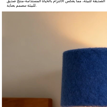
الصديقة للبيئة، مما يعكس الالتزام بالحياة المستدامة-منتج صديق
للبيئة-مصمم بعناية.