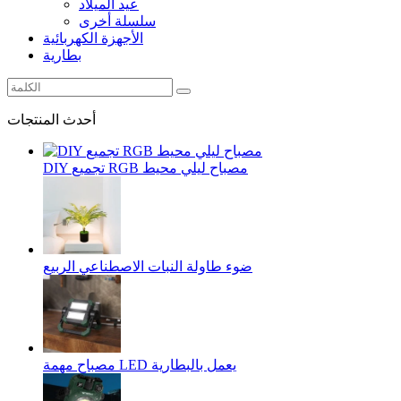
عيد الميلاد
سلسلة أخرى
الأجهزة الكهربائية
بطارية
أحدث المنتجات
DIY تجميع RGB مصباح ليلي محيط
ضوء طاولة النبات الاصطناعي الربيع
مصباح مهمة LED يعمل بالبطارية