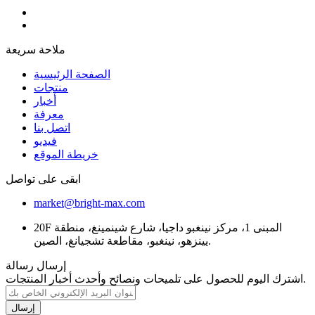
ملاحة سريعة
الصفحة الرئيسية
منتجات
أخبار
معرفة
اتصل بنا
فيديو
خريطة الموقع
ابقى على تواصل
market@bright-max.com
20F المبنى 1، مركز نينغبو داجيا، شارع شينمينغ، منطقة
يينزهو، نينغبو، مقاطعة تشجيانغ، الصين.
إرسال رسالة
اشترك اليوم للحصول على تلميحات ونصائح وأحدث أخبار المنتجات.
إرسال