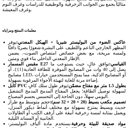
مثاليًا يجمع بين الجوانب الزخرفية والوظيفية للدراسات وغرف النوم
وغرف المعيشة.
معلمات المنتج ومزاياه
عاكس الضوء من البوليستر شيربا + الهيكل المعدني:
يوفر
المظهر الخارجي الناعم واللطيف على البشرة-شعورًا بصريًا دافئًا
ولمسة مريحة، مع بعض خصائص امتصاص الصوت-. يضمن
الإطار المعدني الداخلي بناء قوي ومتين.
مقبس المسمار E27 القياسي:
توافق عالٍ، حيث يستوعب ما
يصل إلى 40 وات من المصابيح الموفرة للطاقة العادية{1}}، أو
مصابيح LED، أو المصابيح الذكية، مما يمنح المستخدمين خيارات
إضاءة مرنة للغاية لتهيئة الأجواء المرغوبة بسهولة.
كابل PVC بطول 1.5 متر مع مفتاح مضمّن:
يوفر طول سلك كافٍ
لسهولة توصيل الطاقة؛ يجعل المفتاح المدمج المدمج التشغيل
اليومي سهلاً، دون الحاجة إلى التحسس بجسم المصباح.
تصميم مكعب بسيط (20 × 20 × 32 سم):
حجم متوسط ​​مع طراز
حديث وبسيط يمتزج بسهولة مع مختلف أنماط ديكور المنزل،
ويعمل بمثابة لمسة زخرفية أنيقة على أرفف الكتب أو الطاولات
الجانبية أو المساند الليلية.
مواد صديقة للبيئة وحرفية-
يستخدم مادة ألياف البوليستر-