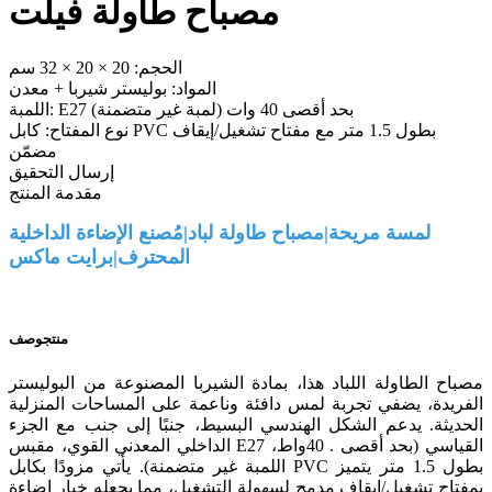
مصباح طاولة فيلت
الحجم: 20 × 20 × 32 سم
المواد: بوليستر شيربا + معدن
اللمبة: E27 بحد أقصى 40 وات (لمبة غير متضمنة)
نوع المفتاح: كابل PVC بطول 1.5 متر مع مفتاح تشغيل/إيقاف
مضمّن
إرسال التحقيق
مقدمة المنتج
لمسة مريحة|مصباح طاولة لباد|مُصنع الإضاءة الداخلية
المحترف|برايت ماكس
منتج
وصف
مصباح الطاولة اللباد هذا، بمادة الشيربا المصنوعة من البوليستر
الفريدة، يضفي تجربة لمس دافئة وناعمة على المساحات المنزلية
الحديثة. يدعم الشكل الهندسي البسيط، جنبًا إلى جنب مع الجزء
الداخلي المعدني القوي، مقبس E27 القياسي (بحد أقصى . 40واط،
اللمبة غير متضمنة). يأتي مزودًا بكابل PVC بطول 1.5 متر يتميز
بمفتاح تشغيل/إيقاف مدمج لسهولة التشغيل، مما يجعله خيار إضاءة