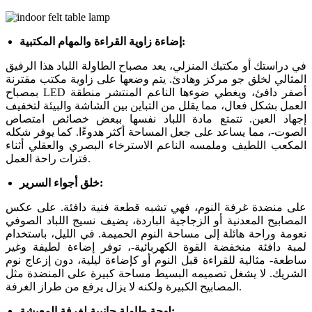
إضاءة زاوية القراءة والمهام المكتبية:
في دراستك أو مكتبك المنزلي، يعد مصباح الطاولة اللباد هذا الرفيق
المثالي لخلق جو مركز وهادئ. يتم وضعها على زاوية مكتب مقترنة
بمصباح LED أصفر دافئ، ويغطي ضوءها الناعم المنتشر منطقة
العمل بشكل فعال، مما يقلل من التباين بين الشاشة والبيئة لتخفيف
إجهاد العين. تتمتع مادة اللباد نفسها ببعض خصائص امتصاص
الصوت-، مما يساعد على جعل المساحة أكثر هدوءًا. كما يوفر شكله
المكعب اللطيف وملمسه الناعم الاسترخاء البصري والعقلي أثناء
فترات راحة العمل.
خلق أجواء السرير:
على منضدة غرفة النوم، فهي تشبه قطعة فنية دافئة. على عكس
المصابيح المعدنية أو الزجاجية الباردة، يضيف نسيج اللباد الصوفي
نعومة وراحة هائلة إلى مساحة النوم الحميمة. في الليل، باستخدام
لمبة دافئة منخفضة القوة الكهربائية-، توفر إضاءة لطيفة وغير
ساطعة- مثالية للقراءة قبل النوم أو كإضاءة ليلية، دون إزعاج نوم
الشريك. لا يشغل تصميمه البسيط مساحة كبيرة على المنضدة مثل
المصابيح الكبيرة ولكنه لا يزال يرفع من طراز الغرفة.
لهجة طاولة جانبية لغرفة المعيشة: